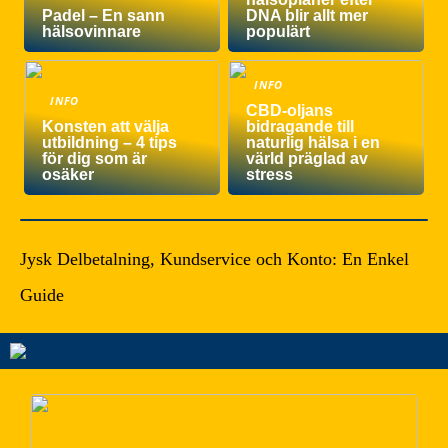
Padel – En sann
DNA blir allt mer
hälsovinnare
populärt
INFO
INFO
CBD-oljans
Konsten att välja
bidragande till
utbildning – 4 tips
naturlig hälsa i en
för dig som är
värld präglad av
osäker
stress
Jysk Delbetalning, Kundservice och Konto: En Enkel
Guide