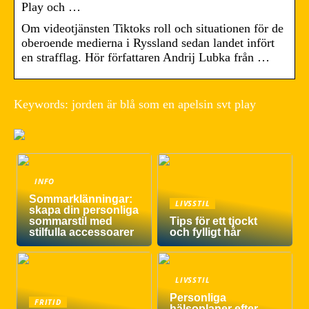
Play och …
Om videotjänsten Tiktoks roll och situationen för de
oberoende medierna i Ryssland sedan landet infört
en strafflag. Hör författaren Andrij Lubka från …
Keywords: jorden är blå som en apelsin svt play
INFO
Sommarklänningar:
LIVSSTIL
skapa din personliga
sommarstil med
Tips för ett tjockt
stilfulla accessoarer
och fylligt hår
LIVSSTIL
Personliga
FRITID
hälsoplaner efter