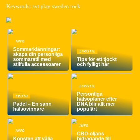
Keywords: svt play sweden rock
INFO
Sommarklänningar:
LIVSSTIL
skapa din personliga
sommarstil med
Tips för ett tjockt
stilfulla accessoarer
och fylligt hår
LIVSSTIL
Personliga
FRITID
hälsoplaner efter
Padel – En sann
DNA blir allt mer
hälsovinnare
populärt
INFO
INFO
CBD-oljans
Konsten att välja
bidragande till