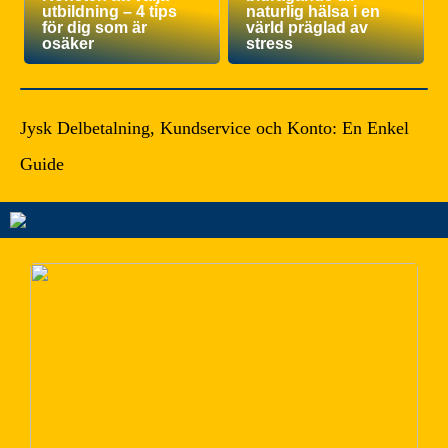
utbildning – 4 tips
naturlig hälsa i en
för dig som är
värld präglad av
osäker
stress
Jysk Delbetalning, Kundservice och Konto: En Enkel
Guide