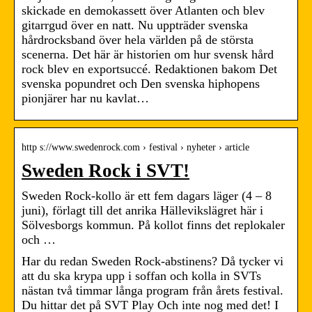
skickade en demokassett över Atlanten och blev
gitarrgud över en natt. Nu uppträder svenska
hårdrocksband över hela världen på de största
scenerna. Det här är historien om hur svensk hård
rock blev en exportsuccé. Redaktionen bakom Det
svenska popundret och Den svenska hiphopens
pionjärer har nu kavlat…
http s://www.swedenrock.com › festival › nyheter › article
Sweden Rock i SVT!
Sweden Rock-kollo är ett fem dagars läger (4 – 8
juni), förlagt till det anrika Hällevikslägret här i
Sölvesborgs kommun. På kollot finns det replokaler
och …
Har du redan Sweden Rock-abstinens? Då tycker vi
att du ska krypa upp i soffan och kolla in SVTs
nästan två timmar långa program från årets festival.
Du hittar det på SVT Play Och inte nog med det! I