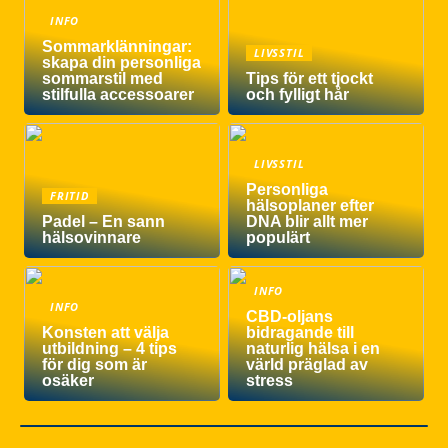
INFO
Sommarklänningar:
LIVSSTIL
skapa din personliga
sommarstil med
Tips för ett tjockt
stilfulla accessoarer
och fylligt hår
LIVSSTIL
Personliga
FRITID
hälsoplaner efter
Padel – En sann
DNA blir allt mer
hälsovinnare
populärt
INFO
INFO
CBD-oljans
Konsten att välja
bidragande till
utbildning – 4 tips
naturlig hälsa i en
för dig som är
värld präglad av
osäker
stress