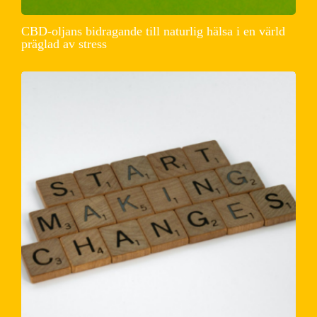
CBD-oljans bidragande till naturlig hälsa i en värld
präglad av stress