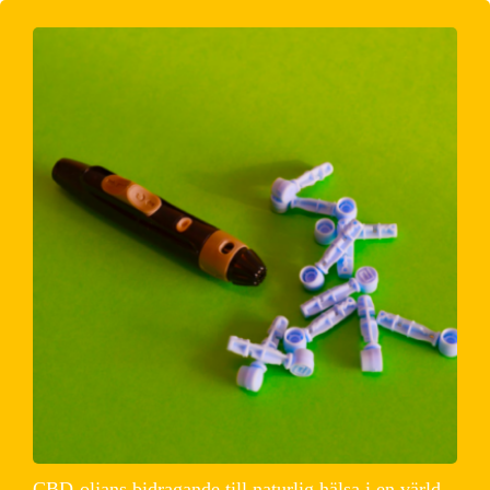
CBD-oljans bidragande till naturlig hälsa i en värld