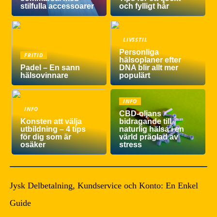
stilfulla accessoarer
och fylligt hår
LIVSSTIL
Personliga
FRITID
hälsoplaner efter
Padel – En sann
DNA blir allt mer
hälsovinnare
populärt
INFO
INFO
CBD-oljans
Konsten att välja
bidragande till
utbildning – 4 tips
naturlig hälsa i en
för dig som är
värld präglad av
osäker
stress
Jysk Delbetalning, Kundservice och Konto: En Enkel
Guide