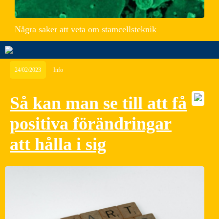
Några saker att veta om stamcellsteknik
24/02/2023
Info
Så kan man se till att få
positiva förändringar
att hålla i sig