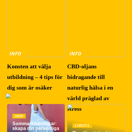
INFO
INFO
Konsten att välja
CBD-oljans
utbildning – 4 tips för
bidragande till
dig som är osäker
naturlig hälsa i en
värld präglad av
stress
INFO
Sommarklänningar:
LIVSSTIL
skapa din personliga