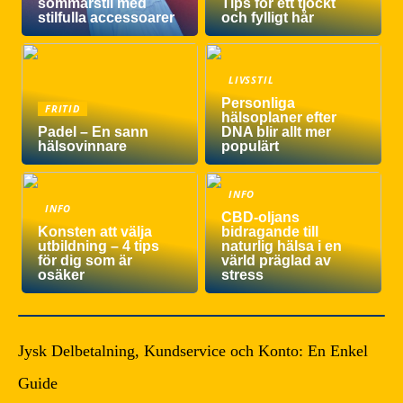
sommarstil med
Tips för ett tjockt
stilfulla accessoarer
och fylligt hår
LIVSSTIL
Personliga
FRITID
hälsoplaner efter
Padel – En sann
DNA blir allt mer
hälsovinnare
populärt
INFO
INFO
CBD-oljans
Konsten att välja
bidragande till
utbildning – 4 tips
naturlig hälsa i en
för dig som är
värld präglad av
osäker
stress
Jysk Delbetalning, Kundservice och Konto: En Enkel
Guide