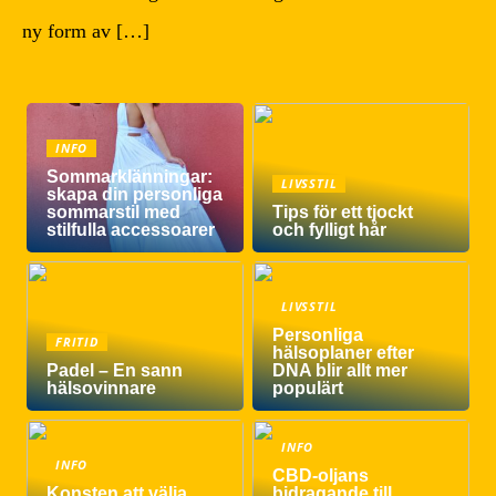
ny form av […]
INFO
Sommarklänningar:
LIVSSTIL
skapa din personliga
sommarstil med
Tips för ett tjockt
stilfulla accessoarer
och fylligt hår
LIVSSTIL
Personliga
FRITID
hälsoplaner efter
Padel – En sann
DNA blir allt mer
hälsovinnare
populärt
INFO
INFO
CBD-oljans
Konsten att välja
bidragande till