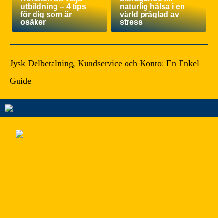
utbildning – 4 tips
naturlig hälsa i en
för dig som är
värld präglad av
osäker
stress
Jysk Delbetalning, Kundservice och Konto: En Enkel
Guide